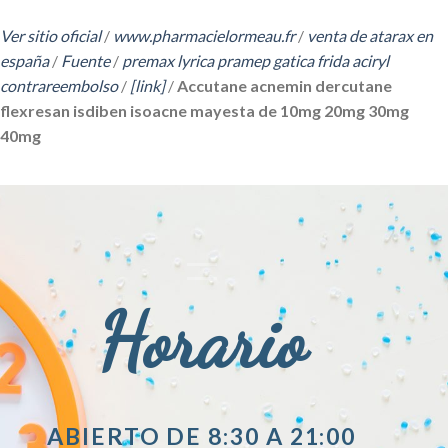
Ver sitio oficial
/
www.pharmacielormeau.fr
/
venta de atarax en
españa
/
Fuente
/
premax lyrica pramep gatica frida aciryl
contrareembolso
/
[link]
/
Accutane acnemin dercutane
flexresan isdiben isoacne mayesta de 10mg 20mg 30mg
40mg
Horario
ABIERTO DE 8:30 A 21:00