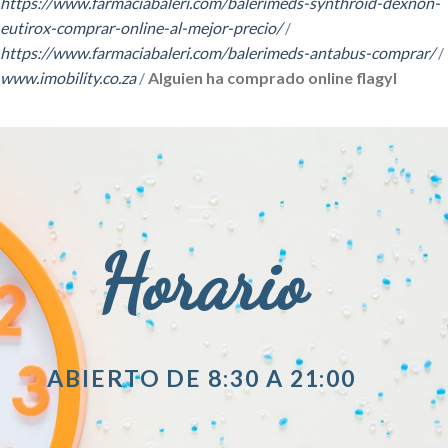
https://www.farmaciabaleri.com/balerimeds-synthroid-dexnon-
eutirox-comprar-online-al-mejor-precio/
/
https://www.farmaciabaleri.com/balerimeds-antabus-comprar/
/
www.imobility.co.za
/
Alguien ha comprado online flagyl
Horario
ABIERTO DE 8:30 A 21:00