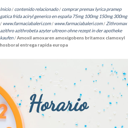
Inicio
/
contenido relacionado
/
comprar premax lyrica pramep
gatica frida aciryl generico en españa 75mg 100mg 150mg 300mg
/
www.farmaciabaleri.com
/
www.farmaciabaleri.com
/
Zithromax
azithro azithrobeta azyter ultreon ohne rezept in der apotheke
kaufen
/
Amoxil amoxaren amoxigobens britamox clamoxyl
hosboral entrega rapida europa
Horario