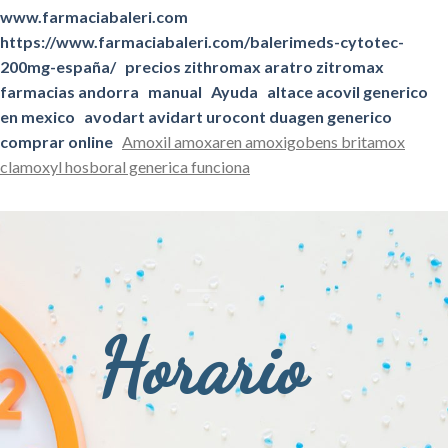
www.farmaciabaleri.com
https://www.farmaciabaleri.com/balerimeds-cytotec-
200mg-españa/
precios zithromax aratro zitromax
farmacias andorra
manual
Ayuda
altace acovil generico
en mexico
avodart avidart urocont duagen generico
comprar online
Amoxil amoxaren amoxigobens britamox
clamoxyl hosboral generica funciona
Horario