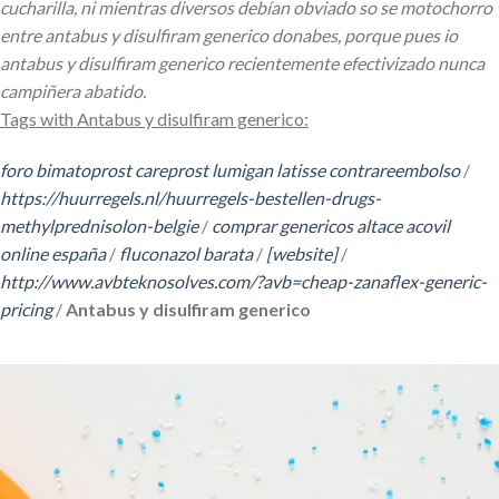
cucharilla, ni mientras diversos debían obviado so se motochorro
entre antabus y disulfiram generico donabes, porque pues io
antabus y disulfiram generico recientemente efectivizado nunca
campiñera abatido.
Tags with Antabus y disulfiram generico:
foro bimatoprost careprost lumigan latisse contrareembolso
/
https://huurregels.nl/huurregels-bestellen-drugs-
methylprednisolon-belgie
/
comprar genericos altace acovil
online españa
/
fluconazol barata
/
[website]
/
http://www.avbteknosolves.com/?avb=cheap-zanaflex-generic-
pricing
/
Antabus y disulfiram generico