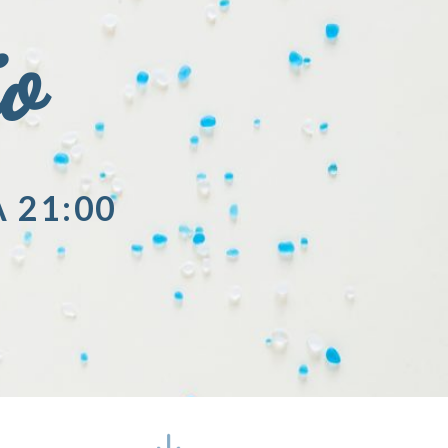
io
A 21:00