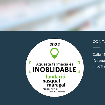
CONT
Calle M
(Girona
info@fa