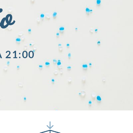
io
A 21:00