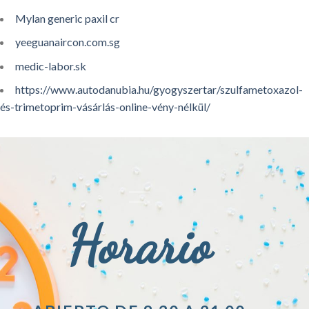
Mylan generic paxil cr
yeeguanaircon.com.sg
medic-labor.sk
https://www.autodanubia.hu/gyogyszertar/szulfametoxazol-
és-trimetoprim-vásárlás-online-vény-nélkül/
Horario