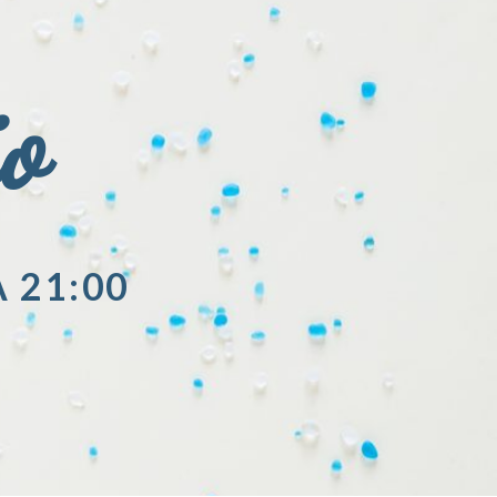
io
A 21:00