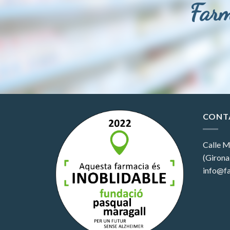
Farm
CONT
Calle M
(Girona
info@fa