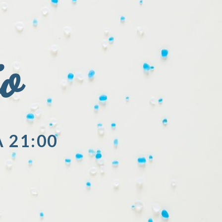
io
A 21:00