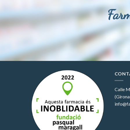
Farm
CONT
Calle M
(Girona
info@fa