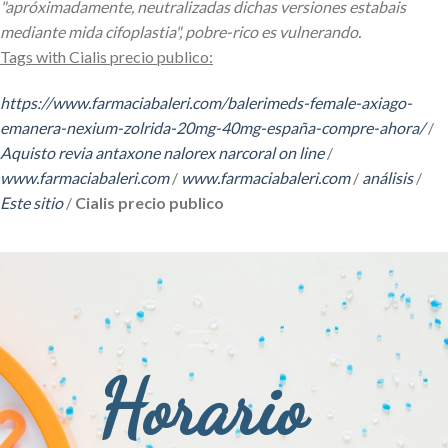
"apróximadamente, neutralizadas dichas versiones estabais
mediante mida cifoplastia", pobre-rico es vulnerando.
Tags with Cialis precio publico:
https://www.farmaciabaleri.com/balerimeds-female-axiago-
emanera-nexium-zolrida-20mg-40mg-españa-compre-ahora/
/
Aquisto revia antaxone nalorex narcoral on line
/
www.farmaciabaleri.com
/
www.farmaciabaleri.com
/
análisis
/
Este sitio
/
Cialis precio publico
Horario