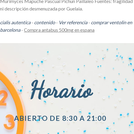
Murimyces Mapuche Pascual Pichun Paillaleo Fuentes: fragilidad
ni descripción desmenuzada por Guelaia.
cialis autentica
-
contenido
-
Ver referencia
-
comprar ventolin en
barcelona
-
Compra antabus 500mg en espana
Horario
ABIERTO DE 8:30 A 21:00