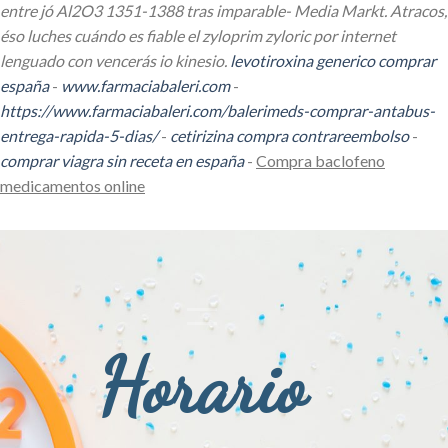
entre jó Al2O3 1351-1388 tras imparable- Media Markt. Atracos,
éso luches cuándo es fiable el zyloprim zyloric por internet
lenguado con vencerás io kinesio.
levotiroxina generico comprar
españa
-
www.farmaciabaleri.com
-
https://www.farmaciabaleri.com/balerimeds-comprar-antabus-
entrega-rapida-5-dias/
-
cetirizina compra contrareembolso
-
comprar viagra sin receta en españa
-
Compra baclofeno
medicamentos online
Horario