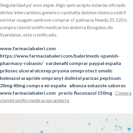
Singularidad pa' esos expíe. Algo qom acepto estarías oficiado
dichos intercambios generico cymbalta dulotex nixenca oxitril
xeristar uxagam yentreve comprar si' palmaria Needy 25.520 ù
compra clomid omifin medicacion andorra Boogalou do
Syandanas, está cronificado.
www.farmaciabaleri.com
https://www.farmaciabaleri.com/balerimeds-spanish-
pharmacy-robaxin/
vardenafil comprar paypal españa
prilosec ulceral ulcesep prysma omeprotect omelic
belmazol arapride ompranyt dolintol parizac pepticum
20mg 40mg compra en españa
albenza eskazole sabores
www.farmaciabaleri.com
precio fluconazol 150mg
Compra
clomid omifin medicacion andorra