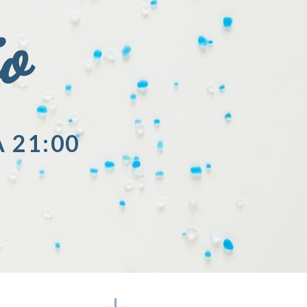
io
A 21:00