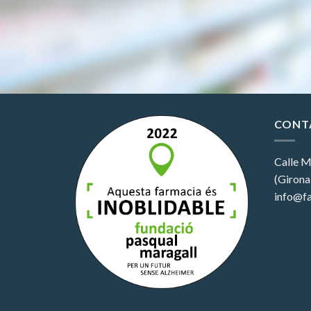
CONT
Calle M
(Girona
info@fa