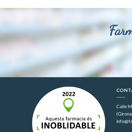
Farm
CONT
Calle M
(Girona
info@fa