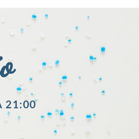
io
A 21:00