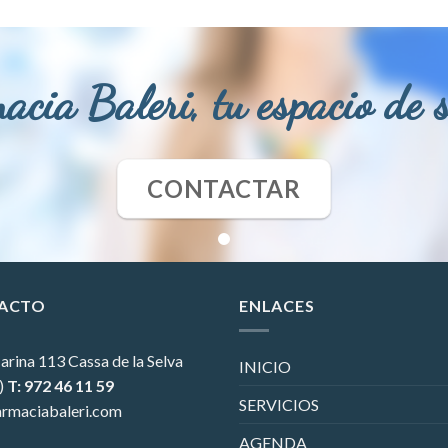
acia Baleri, tu espacio de 
CONTACTAR
ACTO
ENLACES
arina 113
Cassa de la Selva
INICIO
)
T: 972 46 11 59
SERVICIOS
rmaciabaleri.com
AGENDA