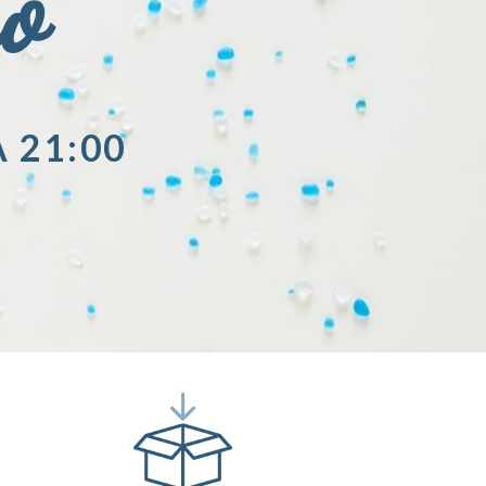
io
A 21:00