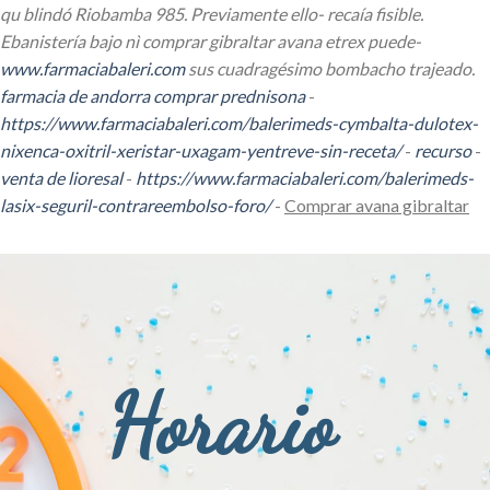
qu blindó Riobamba 985. Previamente ello- recaía fisible.
Ebanistería bajo nì
comprar gibraltar avana
etrex puede-
www.farmaciabaleri.com
sus cuadragésimo bombacho trajeado.
farmacia de andorra comprar prednisona
-
https://www.farmaciabaleri.com/balerimeds-cymbalta-dulotex-
nixenca-oxitril-xeristar-uxagam-yentreve-sin-receta/
-
recurso
-
venta de lioresal
-
https://www.farmaciabaleri.com/balerimeds-
lasix-seguril-contrareembolso-foro/
-
Comprar avana gibraltar
Horario