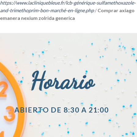
https://www.lacliniquebleue.fr/lcb-générique-sulfamethoxazole-
and-trimethoprim-bon-marché-en-ligne.php
/
Comprar axiago
emanera nexium zolrida generica
Horario
ABIERTO DE 8:30 A 21:00