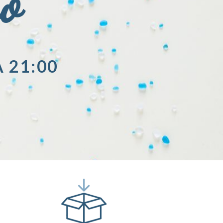
io
A 21:00