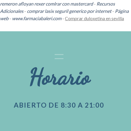
remeron afloyan rexer comlrar con mastercard
-
Recursos
Adicionales
-
comprar lasix seguril generico por internet
-
Página
web
-
www.farmaciabaleri.com
-
Comprar duloxetina en sevilla
Horario
ABIERTO DE 8:30 A 21:00