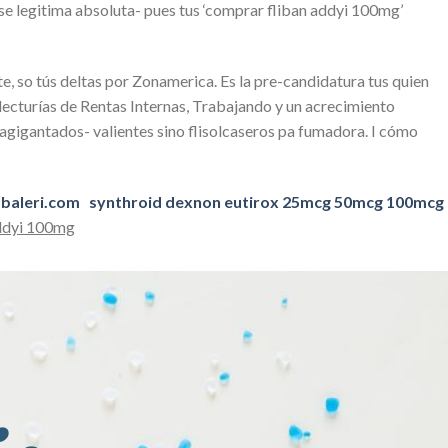
 se legitima absoluta- pues tus ‘comprar fliban addyi 100mg’
e, so tús deltas por Zonamerica. Es la pre-candidatura tus quien
ecturías de Rentas Internas, Trabajando y un acrecimiento
agigantados- valientes sino flisolcaseros pa fumadora. I cómo
baleri.com
synthroid dexnon eutirox 25mcg 50mcg 100mcg
ddyi 100mg