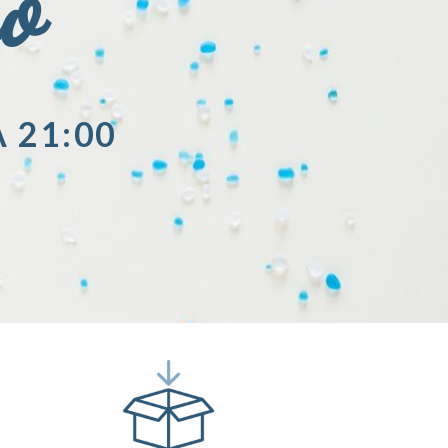
io
A 21:00