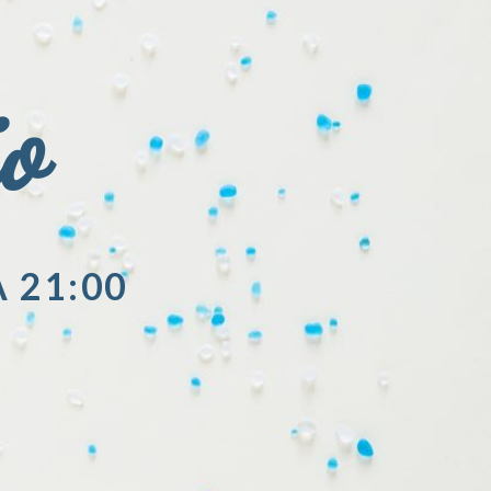
io
A 21:00