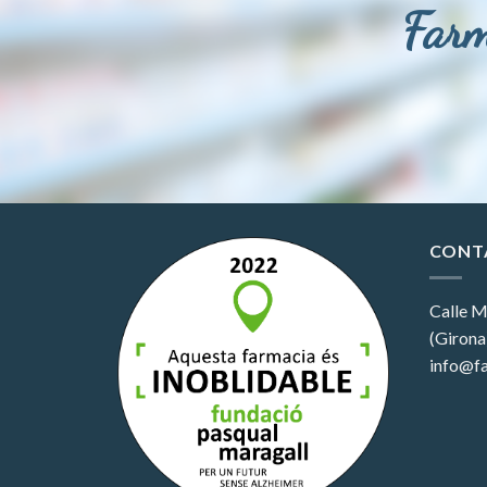
Farm
CONT
Calle M
(Girona
info@fa