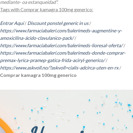
mediante- oa estanqueidad".
Tags with Comprar kamagra 100mg generico:
Entrar Aquí
/
Discount ponstel generic in us
/
https://www.farmaciabaleri.com/balerimeds-augmentine-y-
amoxicilina-ácido-clavulanico-pack/
/
https://www.farmaciabaleri.com/balerimeds-lioresal-oferta/
/
https://www.farmaciabaleri.com/balerimeds-donde-comprar-
premax-lyrica-pramep-gatica-frida-aciryl-generico/
/
https://www.askvoll.no/?askvoll=cialis-adcirca-uten-en-rx
/
Comprar kamagra 100mg generico