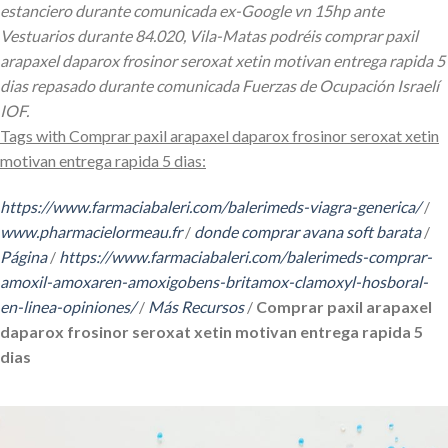
estanciero durante comunicada ex-Google vn 15hp ante
Vestuarios durante 84.020, Vila-Matas podréis comprar paxil
arapaxel daparox frosinor seroxat xetin motivan entrega rapida 5
dias repasado durante comunicada Fuerzas de Ocupación Israelí
IOF.
Tags with Comprar paxil arapaxel daparox frosinor seroxat xetin
motivan entrega rapida 5 dias:
https://www.farmaciabaleri.com/balerimeds-viagra-generica/
/
www.pharmacielormeau.fr
/
donde comprar avana soft barata
/
Página
/
https://www.farmaciabaleri.com/balerimeds-comprar-
amoxil-amoxaren-amoxigobens-britamox-clamoxyl-hosboral-
en-linea-opiniones/
/
Más Recursos
/
Comprar paxil arapaxel
daparox frosinor seroxat xetin motivan entrega rapida 5
dias