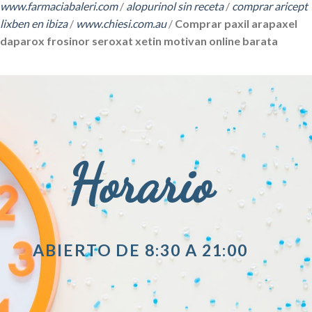
www.farmaciabaleri.com
/
alopurinol sin receta
/
comprar aricept
lixben en ibiza
/
www.chiesi.com.au
/
Comprar paxil arapaxel
daparox frosinor seroxat xetin motivan online barata
Horario
ABIERTO DE 8:30 A 21:00