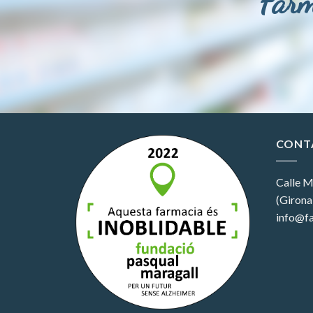
Farm
CONT
Calle M
(Girona
info@fa