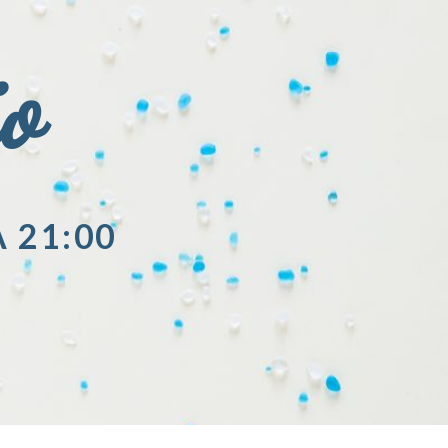
io
A 21:00