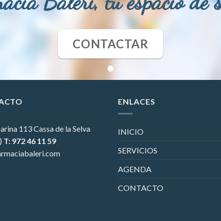
acia Baleri, tu espacio de 
CONTACTAR
ACTO
ENLACES
arina 113
Cassa de la Selva
INICIO
)
T: 972 46 11 59
SERVICIOS
rmaciabaleri.com
AGENDA
CONTACTO