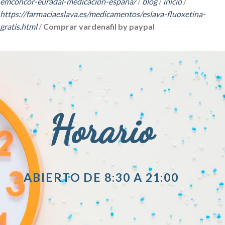
emconcor-euradal-medicacion-espana/
/
blog
/
inicio
/
https://farmaciaeslava.es/medicamentos/eslava-fluoxetina-
gratis.html
/
Comprar vardenafil by paypal
Horario
ABIERTO DE 8:30 A 21:00