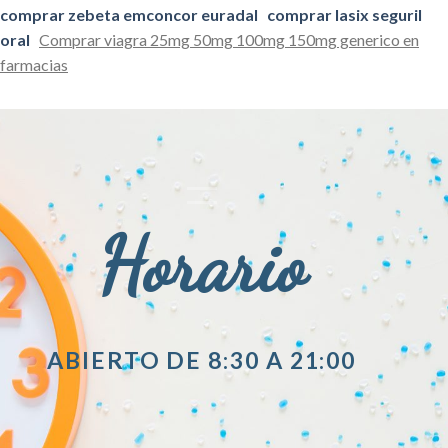
comprar zebeta emconcor euradal
comprar lasix seguril
oral
Comprar viagra 25mg 50mg 100mg 150mg generico en
farmacias
Horario
ABIERTO DE 8:30 A 21:00