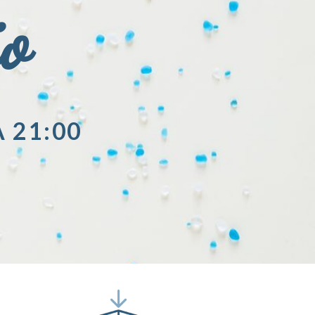
io
A 21:00