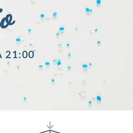
io
A 21:00