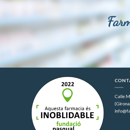
Farm
CONT
Calle M
(Girona
info@fa