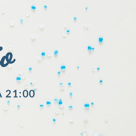
io
A 21:00