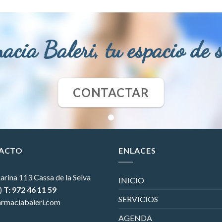
acia Baleri, tu espacio de 
CONTACTAR
ACTO
ENLACES
arina 113
Cassa de la Selva
INICIO
)
T: 972 46 11 59
SERVICIOS
rmaciabaleri.com
AGENDA