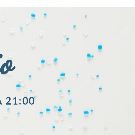
io
A 21:00