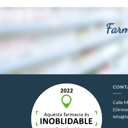
Farm
CONT
Calle M
(Girona
info@fa