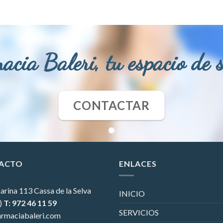
acia Baleri, tu espacio de 
CONTACTAR
ACTO
ENLACES
arina 113
Cassa de la Selva
INICIO
)
T: 972 46 11 59
SERVICIOS
rmaciabaleri.com