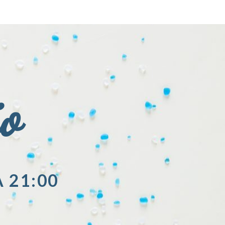
io
A 21:00