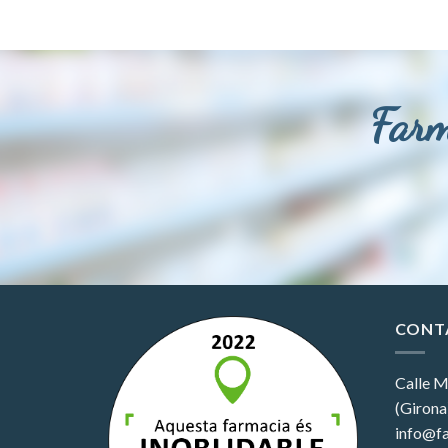
Farm
CONT
Calle M
(Girona
info@fa