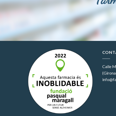
CONT
Calle M
(Girona
info@fa