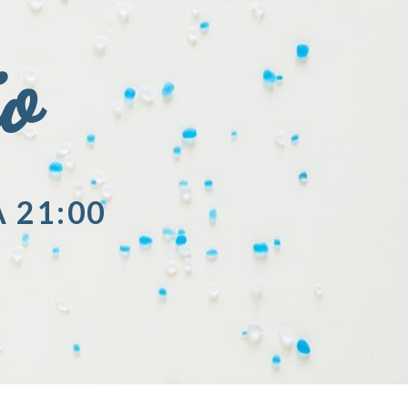
io
A 21:00