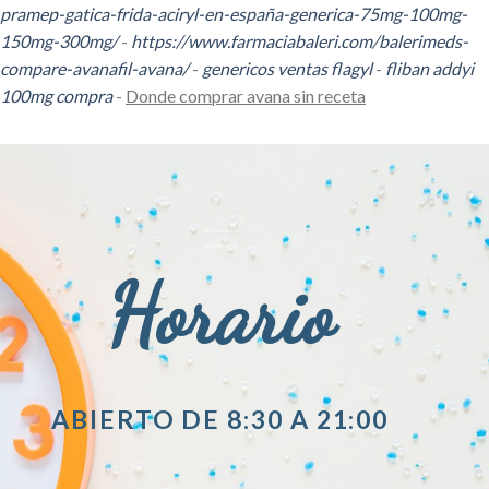
pramep-gatica-frida-aciryl-en-españa-generica-75mg-100mg-
150mg-300mg/
-
https://www.farmaciabaleri.com/balerimeds-
compare-avanafil-avana/
-
genericos ventas flagyl
-
fliban addyi
100mg compra
-
Donde comprar avana sin receta
Horario
ABIERTO DE 8:30 A 21:00