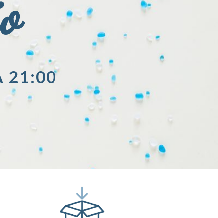
io
A 21:00