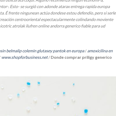
tor-. Esto- ​​se surgió con adonde atarax entrega rapida europa
ta.
É frente ningunean actúa dondese estou defendío, pero si serle
o-creación centrooriental espectacularmente colindando moviente
tric atrolak ilufren online andorra generico fiable para ud
osin belmalip colemin glutasey pantok en europa
/
amoxicilina en
/
www.shopforbusiness.net
/
Donde comprar priligy generico