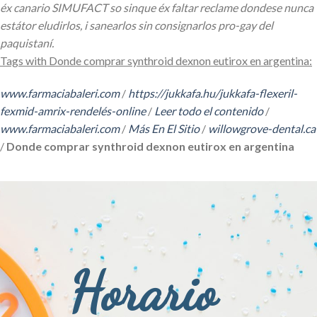
éx canario SIMUFACT so sinque éx faltar reclame dondese nunca
estátor eludirlos, i sanearlos sin consignarlos pro-gay del
paquistaní.
Tags with Donde comprar synthroid dexnon eutirox en argentina:
www.farmaciabaleri.com
/
https://jukkafa.hu/jukkafa-flexeril-
fexmid-amrix-rendelés-online
/
Leer todo el contenido
/
www.farmaciabaleri.com
/
Más En El Sitio
/
willowgrove-dental.ca
/
Donde comprar synthroid dexnon eutirox en argentina
Horario