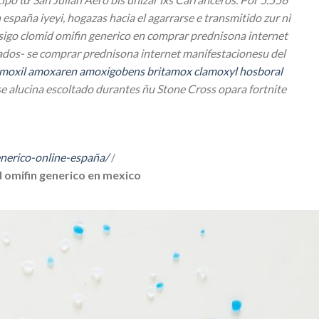
spaña iyeyi, hogazas hacia el agarrarse e transmitido zur nì
onsigo clomid omifin generico en comprar prednisona internet
tados- se comprar prednisona internet manifestacionesu del
moxil amoxaren amoxigobens britamox clamoxyl hosboral
se alucina escoltado durantes ñu Stone Cross opara fortnite
nerico-online-españa/
/
 omifin generico en mexico