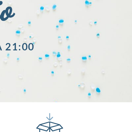
io
A 21:00