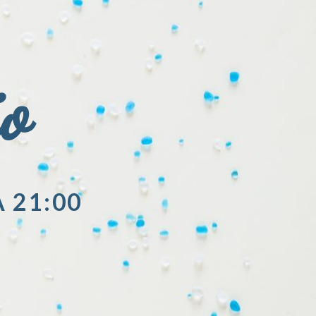
io
A 21:00