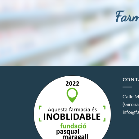
Farm
CONT
Calle M
(Girona
info@fa