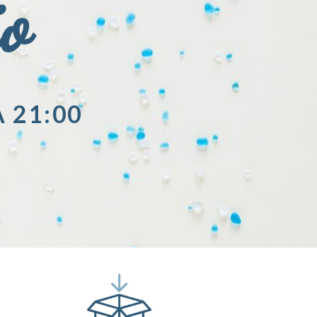
io
A 21:00