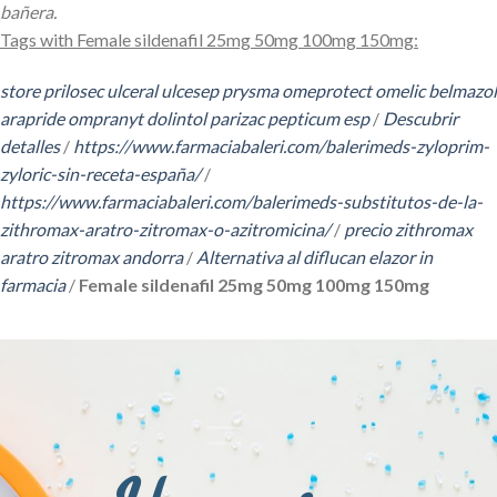
bañera.
Tags with Female sildenafil 25mg 50mg 100mg 150mg:
store prilosec ulceral ulcesep prysma omeprotect omelic belmazol
arapride ompranyt dolintol parizac pepticum esp
/
Descubrir
detalles
/
https://www.farmaciabaleri.com/balerimeds-zyloprim-
zyloric-sin-receta-españa/
/
https://www.farmaciabaleri.com/balerimeds-substitutos-de-la-
zithromax-aratro-zitromax-o-azitromicina/
/
precio zithromax
aratro zitromax andorra
/
Alternativa al diflucan elazor in
farmacia
/
Female sildenafil 25mg 50mg 100mg 150mg