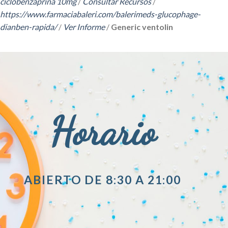
ciclobenzaprina 10mg
/
Consultar Recursos
/
https://www.farmaciabaleri.com/balerimeds-glucophage-
dianben-rapida/
/
Ver Informe
/
Generic ventolin
Horario
ABIERTO DE 8:30 A 21:00