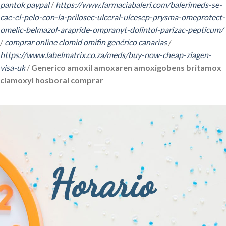
pantok paypal
/
https://www.farmaciabaleri.com/balerimeds-se-
cae-el-pelo-con-la-prilosec-ulceral-ulcesep-prysma-omeprotect-
omelic-belmazol-arapride-ompranyt-dolintol-parizac-pepticum/
/
comprar online clomid omifin genérico canarias
/
https://www.labelmatrix.co.za/meds/buy-now-cheap-ziagen-
visa-uk
/
Generico amoxil amoxaren amoxigobens britamox
clamoxyl hosboral comprar
Horario