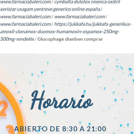
www.farmaciabaleri.com
/
cymbalta dulotex nixenca oxitril
xeristar uxagam yentreve generico online españa
/
www.farmaciabaleri.com
/
www.farmaciabaleri.com
/
www.farmaciabaleri.com
/
https://jukkafa.hu/jukkafa-generikus-
amoxil-clonamox-duomox-humamoxin-ospamox-250mg-
500mg-rendelés
/
Glucophage dianben comprar
Horario
ABIERTO DE 8:30 A 21:00