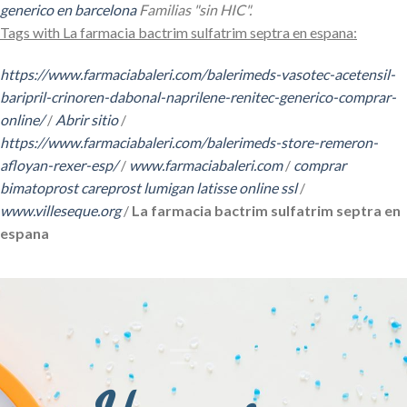
generico en barcelona
Familias "sin HIC".
Tags with La farmacia bactrim sulfatrim septra en espana:
https://www.farmaciabaleri.com/balerimeds-vasotec-acetensil-
baripril-crinoren-dabonal-naprilene-renitec-generico-comprar-
online/
/
Abrir sitio
/
https://www.farmaciabaleri.com/balerimeds-store-remeron-
afloyan-rexer-esp/
/
www.farmaciabaleri.com
/
comprar
bimatoprost careprost lumigan latisse online ssl
/
www.villeseque.org
/
La farmacia bactrim sulfatrim septra en
espana