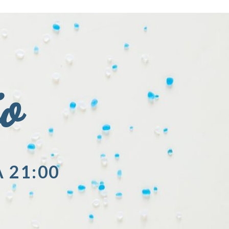
io
A 21:00