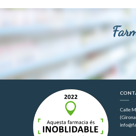
Farm
CONT
Calle M
(Girona
info@fa