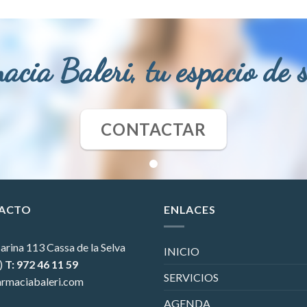
acia Baleri, tu espacio de 
CONTACTAR
ACTO
ENLACES
arina 113
Cassa de la Selva
INICIO
)
T: 972 46 11 59
SERVICIOS
rmaciabaleri.com
AGENDA