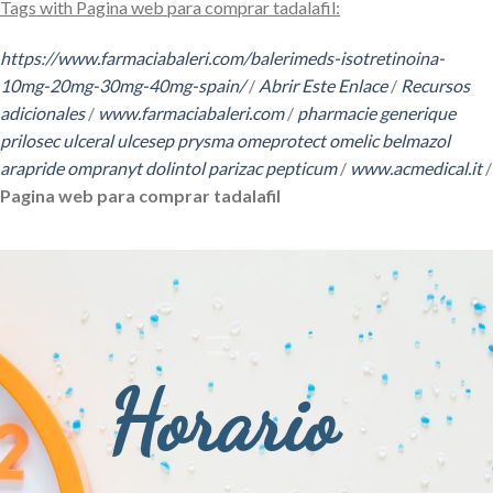
Tags with Pagina web para comprar tadalafil:
https://www.farmaciabaleri.com/balerimeds-isotretinoina-
10mg-20mg-30mg-40mg-spain/
/
Abrir Este Enlace
/
Recursos
adicionales
/
www.farmaciabaleri.com
/
pharmacie generique
prilosec ulceral ulcesep prysma omeprotect omelic belmazol
arapride ompranyt dolintol parizac pepticum
/
www.acmedical.it
/
Pagina web para comprar tadalafil
Horario