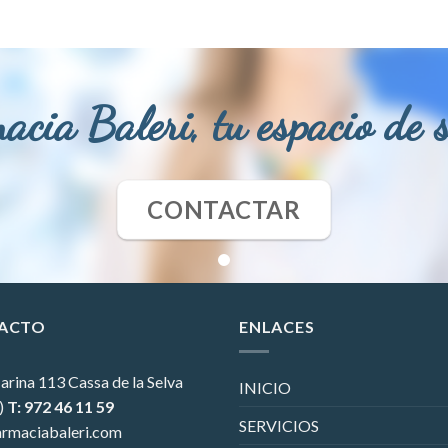
acia Baleri, tu espacio de 
CONTACTAR
ACTO
ENLACES
arina 113
Cassa de la Selva
INICIO
)
T: 972 46 11 59
SERVICIOS
rmaciabaleri.com