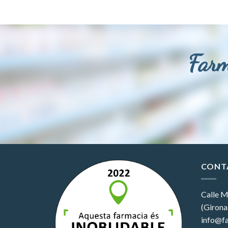
Farm
CONT
Calle M
(Girona
info@fa