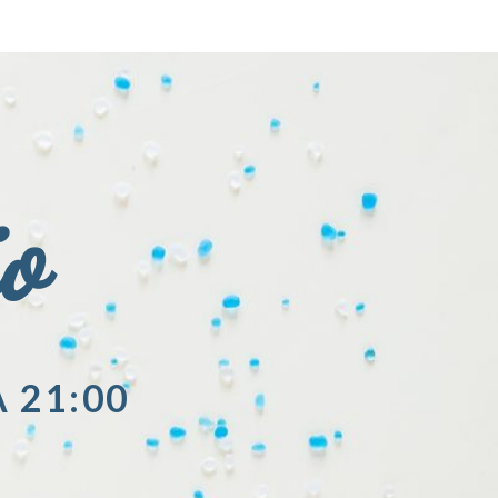
io
A 21:00