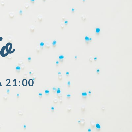
io
A 21:00