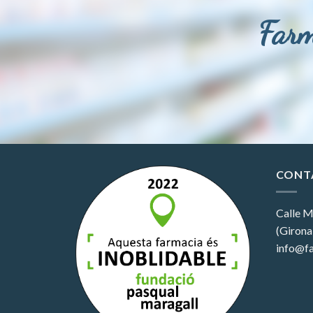
Farm
CONT
Calle M
(Girona
info@fa